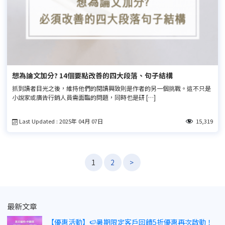
想為論文加分? 14個要點改善的四大段落、句子結構
抓到讀者目光之後，維持他們的閱讀興致則是作者的另一個挑戰。這不只是
小說家或廣告行銷人員需面臨的問題，同時也是研 […]
Last Updated : 2025年 04月 07日
15,319
文
1
2
>
章
導
覽
最新文章
【優惠活動】🍉暑期限定客戶回饋5折優惠再次啟動！