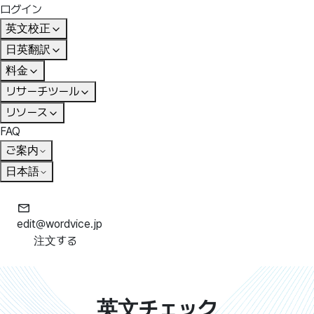
ログイン
英文校正
日英翻訳
料金
リサーチツール
リソース
FAQ
ご案内
日本語
edit@wordvice.jp
注文する
英文チェック