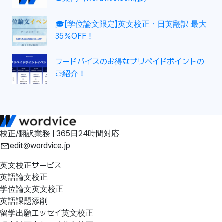
🎓【学位論文限定】英文校正・日英翻訳 最大
35％OFF！
ワードバイスのお得なプリペイドポイントの
ご紹介！
校正/翻訳業務 | 365日24時間対応
edit@wordvice.jp
英文校正サービス
英語論文校正
学位論文英文校正
英語課題添削
留学出願エッセイ英文校正