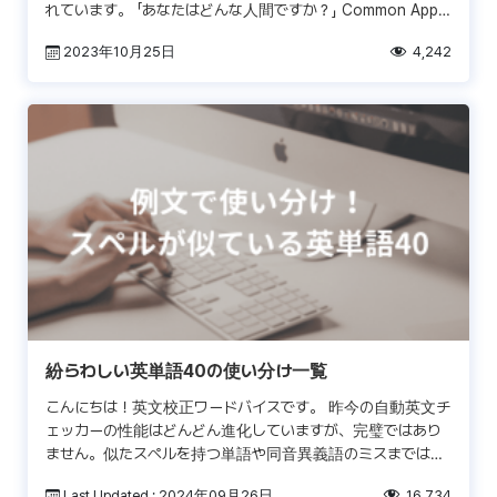
れています。 「あなたはどんな人間ですか？」 Common App
エッセイテーマ#4も同様です。問題の解決に成 […]
2023年10月25日
4,242
紛らわしい英単語40の使い分け一覧
こんにちは！英文校正ワードバイスです。 昨今の自動英文チ
ェッカーの性能はどんどん進化していますが、完璧ではあり
ません。似たスペルを持つ単語や同音異義語のミスまではキ
ャッチできないこともあります。 英語を勉強したことがある
Last Updated : 2024年09月26日
16,734