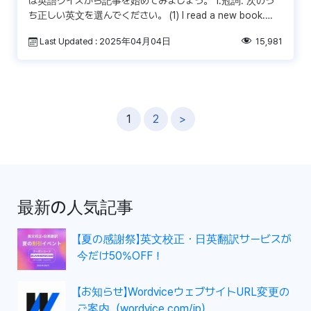
は英語クイズから記事を始めてみましょう。 1.冠詞: 次のう
ち正しい英文を選んでください。 (1) I read a new book.
The book was f […]
Last Updated : 2025年04月04日
15,981
投
1
2
>
稿
ナ
ビ
ゲ
最新の人気記事
ー
シ
【夏の感謝祭】英文校正・日英翻訳サービスが
ョ
今だけ50%OFF！
ン
【お知らせ】WordviceウェブサイトURL変更の
ご案内（wordvice.com/jp）