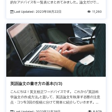
的なアドバイスを一覧表にまとめてみました。論文だけでな
く、英語小論文やエッセイ、一般英作文にも応用できる内容
Last Updated : 2023年08月22日
11,260
と […]
英語論文の書き方の基本(1/3)
こんにちは！英文校正ワードバイスです。 これから「英語科
学論文の作成方法」と題して、英語論文を執筆する際の注意
点・コツを3回の投稿に分けて簡単に紹介していきます。第
一弾では、本格的な論文執筆の前の準備段階である構想の
Last Updated : 2023年11月29日
8,979