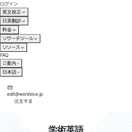
ログイン
英文校正
日英翻訳
料金
リサーチツール
リソース
FAQ
ご案内
日本語
edit@wordvice.jp
注文する
学術英語