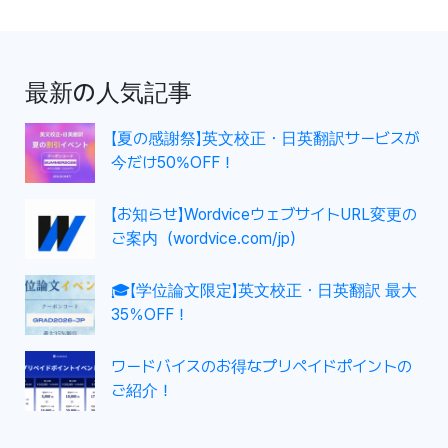
ナ
ビ
ゲ
最新の人気記事
ー
シ
【夏の感謝祭】英文校正・日英翻訳サービスが
ョ
今だけ50%OFF！
ン
【お知らせ】WordviceウェブサイトURL変更の
ご案内（wordvice.com/jp）
🎓【学位論文限定】英文校正・日英翻訳 最大
35％OFF！
ワードバイスのお得なプリペイドポイントの
ご紹介！