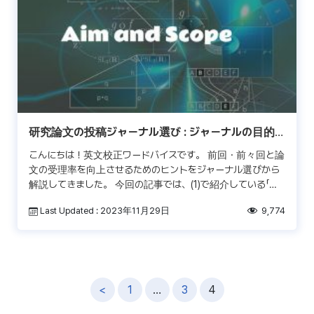
研究論文の投稿ジャーナル選び : ジャーナルの目的と
テーマを確認すること
こんにちは！英文校正ワードバイスです。 前回・前々回と論
文の受理率を向上させるためのヒントをジャーナル選びから
解説してきました。 今回の記事では、(1)で紹介している「論
文のテーマとジャーナルのメインテーマの合致」を考え […]
Last Updated : 2023年11月29日
9,774
投
<
1
…
3
4
稿