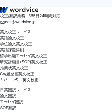
校正/翻訳業務 | 365日24時間対応
edit@wordvice.jp
英文校正サービス
英語論文校正
学位論文英文校正
英語課題添削
留学出願エッセイ英文校正
研究計画書(SOP)英文校正
推薦状英文校正
CV/履歴書英文校正
カバーレター英文校正
日英翻訳サービス
論文翻訳
エッセイ翻訳
SOP翻訳