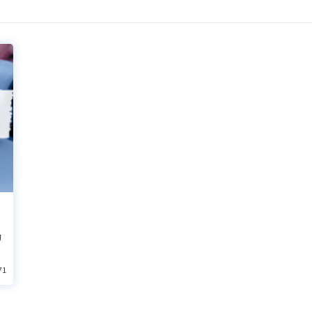
，
的
71