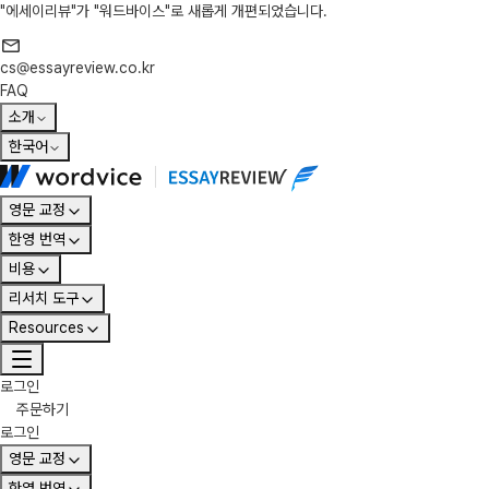
"에세이리뷰"가 "워드바이스"로 새롭게 개편되었습니다.
cs@essayreview.co.kr
FAQ
소개
한국어
영문 교정
한영 번역
비용
리서치 도구
Resources
로그인
주문하기
로그인
영문 교정
한영 번역