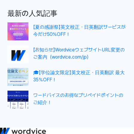
ゲ
最新の人気記事
ー
シ
【夏の感謝祭】英文校正・日英翻訳サービスが
ョ
今だけ50%OFF！
ン
【お知らせ】WordviceウェブサイトURL変更の
ご案内（wordvice.com/jp）
🎓【学位論文限定】英文校正・日英翻訳 最大
35％OFF！
ワードバイスのお得なプリペイドポイントの
ご紹介！