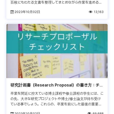
百枚にもわたる文書を整理してまとめながら作業を進めると
いう課題に突き当たります。修士号過程生徒にしても、博士
2023年10月02日
13,163
号過程 […]
研究計画書（Research Proposal）の書き方：チェ
ックリストの例
卒業を間近に控えている博士課程や修士課程の学生には、こ
の先、大きな研究プロジェクトや博士/修士論文が待ち受け
ている事でしょう。これらの、卒業を前にした最後の重要な
研究プロジェクト(キャップストーン プロジェクト)の準備に
2023年10月02日
69,688