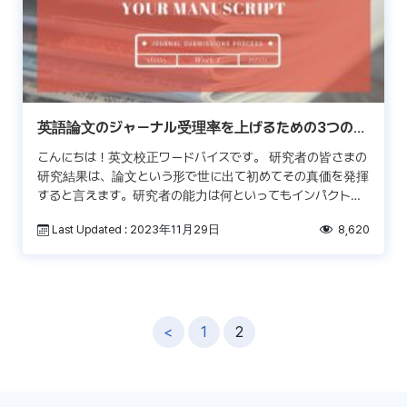
英語論文のジャーナル受理率を上げるための3つの要
素
こんにちは！英文校正ワードバイスです。 研究者の皆さまの
研究結果は、論文という形で世に出て初めてその真価を発揮
すると言えます。研究者の能力は何といってもインパクトフ
ァクターの高いジャーナルへの論文掲載数で評価される面が
Last Updated : 2023年11月29日
8,620
大 […]
投
<
1
2
稿
ナ
ビ