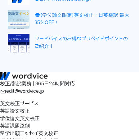
🎓【学位論文限定】英文校正・日英翻訳 最大
35％OFF！
ワードバイスのお得なプリペイドポイントの
ご紹介！
校正/翻訳業務 | 365日24時間対応
edit@wordvice.jp
英文校正サービス
英語論文校正
学位論文英文校正
英語課題添削
留学出願エッセイ英文校正