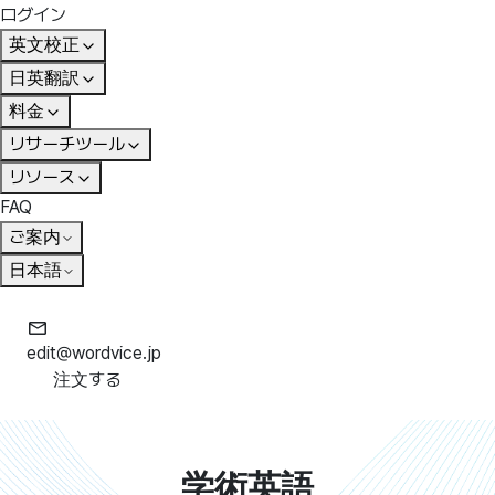
ログイン
英文校正
日英翻訳
料金
リサーチツール
リソース
FAQ
ご案内
日本語
edit@wordvice.jp
注文する
学術英語