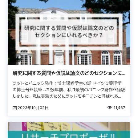
研究に関する質問や仮説は論文のどのセクションに
いれるべきか？
ラットとパニック発作：博士課程学生の話 ドイツで薬理学
の博士号を執筆した数年前、私は最初のパニック発作を経験
しました。私は実験のためにラットをギロチンと呼ばれる非
常に醜いツールで殺す方法を学びました。その後、肝臓を切
2023年10月02日
11,467
除し […]