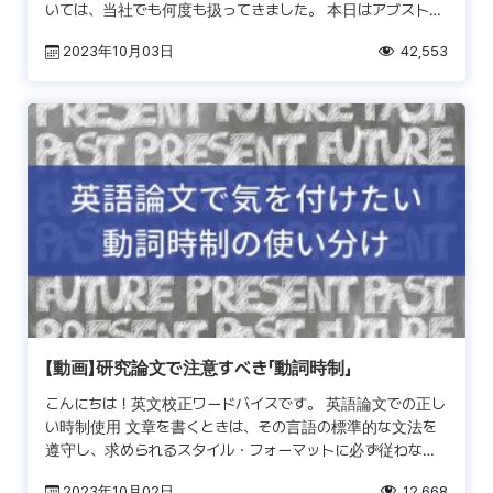
いては、当社でも何度も扱ってきました。 本日はアブストラ
クトの構成に焦点を当て、要素別の書き方と注意点について
2023年10月03日
42,553
[…]
【動画】研究論文で注意すべき「動詞時制」
こんにちは！英文校正ワードバイスです。 英語論文での正し
い時制使用 文章を書くときは、その言語の標準的な文法を
遵守し、求められるスタイル・フォーマットに必ず従わなく
てはなりません。これは英語に限らずどの言語で書く文章に
2023年10月02日
12,668