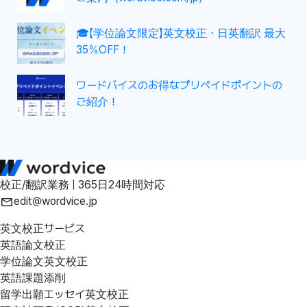
🎓【学位論文限定】英文校正・日英翻訳 最大
35％OFF！
ワードバイスのお得なプリペイドポイントの
ご紹介！
校正/翻訳業務 | 365日24時間対応
edit@wordvice.jp
英文校正サービス
英語論文校正
学位論文英文校正
英語課題添削
留学出願エッセイ英文校正