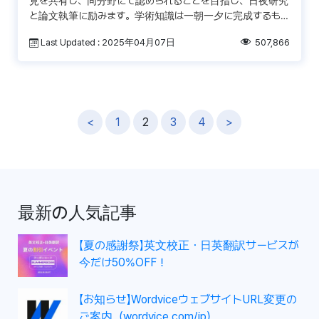
見を共有し、同分野にて認められることを目指し、日夜研究
と論文執筆に励みます。学術知識は一朝一夕に完成するもの
ではなく、数えきれないほど多くの研究者によって歴史的に
Last Updated : 2025年04月07日
507,866
積 […]
投
<
1
2
3
4
>
稿
ナ
ビ
ゲ
最新の人気記事
ー
シ
【夏の感謝祭】英文校正・日英翻訳サービスが
ョ
今だけ50%OFF！
ン
【お知らせ】WordviceウェブサイトURL変更の
ご案内（wordvice.com/jp）