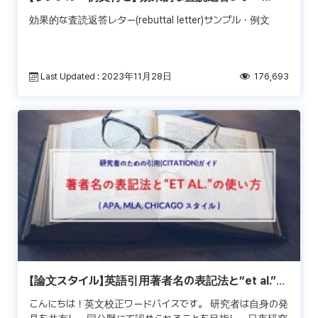
(rebuttal letter)で受理率向上
効果的な査読返答レター(rebuttal letter)サンプル・例文
Last Updated : 2023年11月28日
176,693
【論文スタイル】英語引用著者名の表記法と“et al.”の
使い方 (APA,MLA,Chicago)
こんにちは！英文校正ワードバイスです。 研究者は自身の発