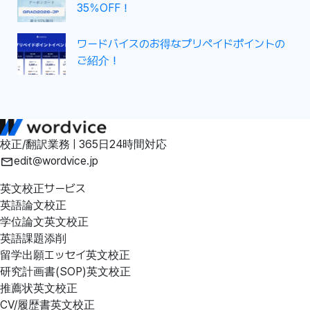
35％OFF！
ワードバイスのお得なプリペイドポイントの
ご紹介！
校正/翻訳業務 | 365日24時間対応
edit@wordvice.jp
英文校正サービス
英語論文校正
学位論文英文校正
英語課題添削
留学出願エッセイ英文校正
研究計画書(SOP)英文校正
推薦状英文校正
CV/履歴書英文校正