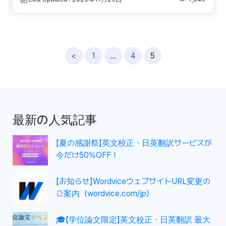
投
<
1
…
4
5
稿
ナ
ビ
ゲ
最新の人気記事
ー
シ
【夏の感謝祭】英文校正・日英翻訳サービスが
ョ
今だけ50%OFF！
ン
【お知らせ】WordviceウェブサイトURL変更の
ご案内（wordvice.com/jp）
🎓【学位論文限定】英文校正・日英翻訳 最大