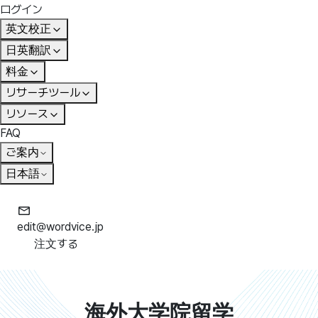
ログイン
英文校正
日英翻訳
料金
リサーチツール
リソース
FAQ
ご案内
日本語
edit@wordvice.jp
注文する
海外大学院留学