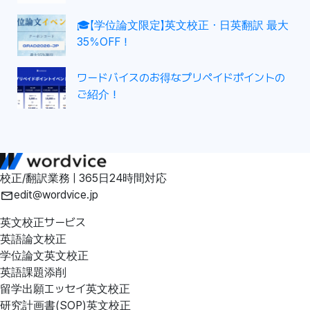
🎓【学位論文限定】英文校正・日英翻訳 最大
35％OFF！
ワードバイスのお得なプリペイドポイントの
ご紹介！
校正/翻訳業務 | 365日24時間対応
edit@wordvice.jp
英文校正サービス
英語論文校正
学位論文英文校正
英語課題添削
留学出願エッセイ英文校正
研究計画書(SOP)英文校正