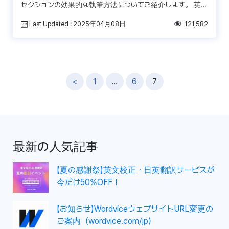
セクションの効果的な執筆方法についてご紹介します。 英語
論文でのDiscussion(考察)の目的 […]
Last Updated : 2025年04月08日
121,582
投
<
1
…
6
7
稿
ナ
ビ
ゲ
最新の人気記事
ー
シ
【夏の感謝祭】英文校正・日英翻訳サービスが
ョ
今だけ50%OFF！
ン
【お知らせ】WordviceウェブサイトURL変更の
ご案内（wordvice.com/jp）