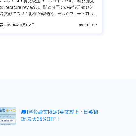
こんにちは！英文校正ワードバイスです。 研究論文
のliterature reviewは、関連分野での先行研究や参
考文献について明確で客観的、そしてクリティカルな
要約を述べることがセクションの意義と言うことがで
2023年10月02日
26,917
きます。文献 […]
🎓【学位論文限定】英文校正・日英翻
訳 最大35％OFF！