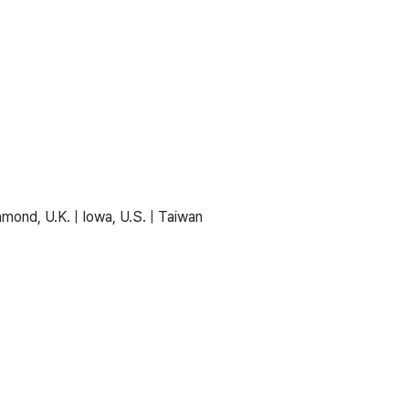
hmond, U.K. | Iowa, U.S. | Taiwan