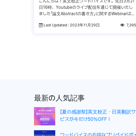
こんにちは！英文校正ワードバイスです。先日3月21
日16時、Youtubeのライブ配信を通じて開催いたし
ました「論文Abstractの書き方」に関するWebinarはご
覧いただけましたでしょうか？ 講師のKevinや当社
Last Updated : 2023年11月29日
7,39
[…]
投
稿
ナ
ビ
ゲ
最新の人気記事
ー
シ
【夏の感謝祭】英文校正・日英翻訳サ
ョ
ビスが今だけ50%OFF！
ン
ワードバイスのお得なプリペイドポ