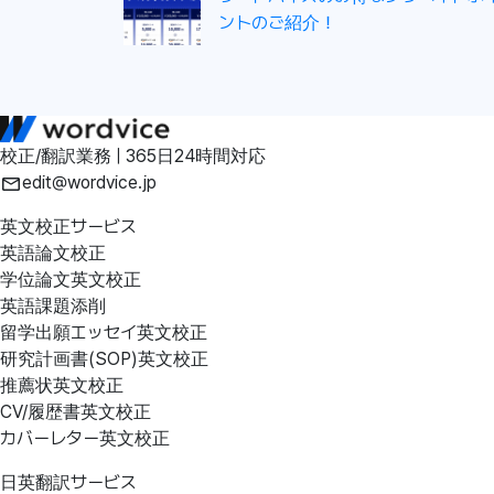
ントのご紹介！
校正/翻訳業務 | 365日24時間対応
edit@wordvice.jp
英文校正サービス
英語論文校正
学位論文英文校正
英語課題添削
留学出願エッセイ英文校正
研究計画書(SOP)英文校正
推薦状英文校正
CV/履歴書英文校正
カバーレター英文校正
日英翻訳サービス