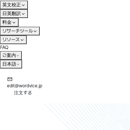
英文校正
日英翻訳
料金
リサーチツール
リソース
FAQ
ご案内
日本語
edit@wordvice.jp
注文する