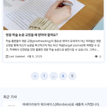
영문 학술 논문 교정을 왜 받아야 할까요?
학술 출판물의 영문 교정(proofreading)의 필요성 영어가 모국어가 아닌 저자들은 영문
교정을 통해 자신의 논문을 투고하고자 하는 타깃 저널(target journal)에 게재할 수 있
고, 학계에서 인정받을 만한 훌륭한 영문 학술 논문으로 발전시킬 수 있습니다. 그러나 너
무 많은 학생들과 연구자들이 마지막 영문 교정 단계의 중요성을 간과해서 본인의 학문적
Last Updated : 4월 8, 2025
0
인 성과를 널리 알리는 데 제약을 받고 있습니다. 사실, 영문 교정의 […]
글
<
1
…
4
5
내
비
게
최근 기사
이
션
에세이리뷰가
워드바이스(Wordvice)로 새롭게 시작합니다.