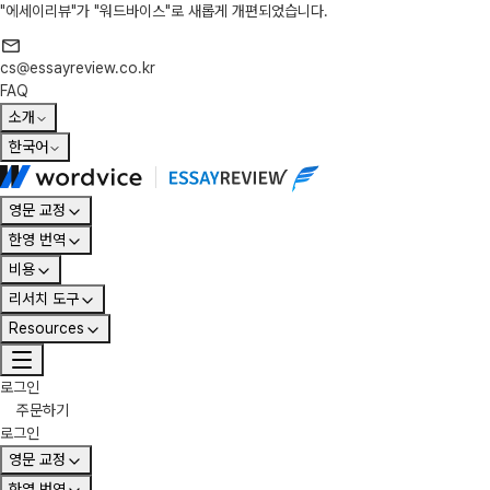
"에세이리뷰"가 "워드바이스"로 새롭게 개편되었습니다.
cs@essayreview.co.kr
FAQ
소개
한국어
영문 교정
한영 번역
비용
리서치 도구
Resources
로그인
주문하기
로그인
영문 교정
한영 번역