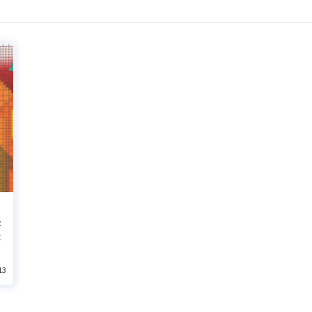
將
求
13