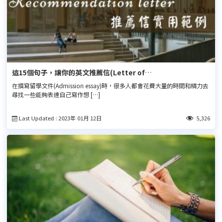
這15個句子，讓你的英文推薦信(Letter of
recommendation)更有說服力！
在撰寫留學文件(Admission essay)時，很多人都會花費大量的時間和精力去
尋找一些能夠表達自己寫作想 […]
Last Updated : 2023年 01月 12日
5,326