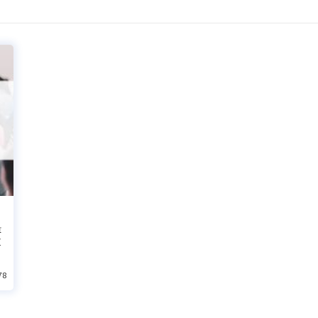
量
道
78