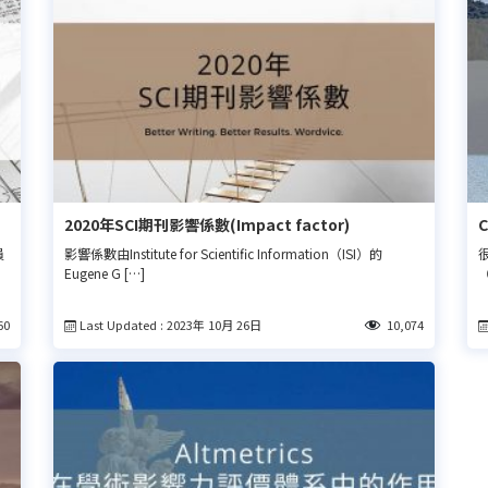
2020年SCI期刊影響係數(Impact factor)
員
影響係數由Institute for Scientific Information（ISI）的
Eugene G […]
（
Last Updated : 2023年 10月 26日
60
10,074