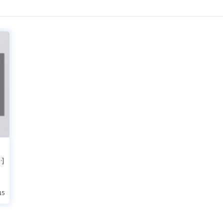
…]
15