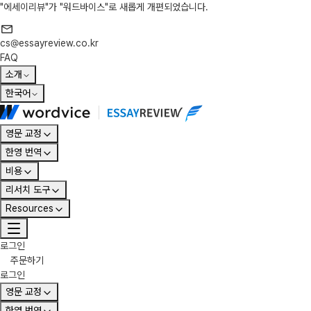
"에세이리뷰"가 "워드바이스"로 새롭게 개편되었습니다.
cs@essayreview.co.kr
FAQ
소개
한국어
영문 교정
한영 번역
비용
리서치 도구
Resources
로그인
주문하기
로그인
영문 교정
한영 번역