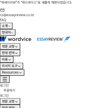
"에세이리뷰"가 "워드바이스"로 새롭게 개편되었습니다.
cs@essayreview.co.kr
FAQ
소개
한국어
영문 교정
한영 번역
비용
리서치 도구
Resources
로그인
주문하기
로그인
영문 교정
한영 번역