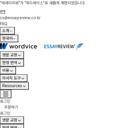
"에세이리뷰"가 "워드바이스"로 새롭게 개편되었습니다.
cs@essayreview.co.kr
FAQ
소개
한국어
영문 교정
한영 번역
비용
리서치 도구
Resources
로그인
주문하기
로그인
영문 교정
한영 번역