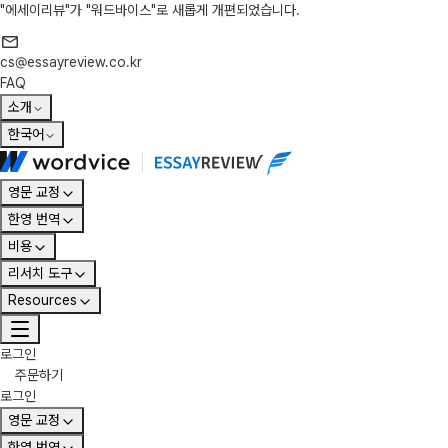
"에세이리뷰"가 "워드바이스"로 새롭게 개편되었습니다.
cs@essayreview.co.kr
FAQ
소개
한국어
영문 교정
한영 번역
비용
리서치 도구
Resources
로그인
주문하기
로그인
영문 교정
한영 번역