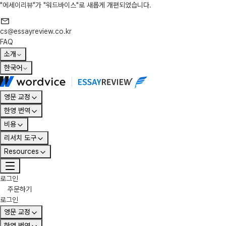
"에세이리뷰"가 "워드바이스"로 새롭게 개편되었습니다.
cs@essayreview.co.kr
FAQ
소개
한국어
영문 교정
한영 번역
비용
리서치 도구
Resources
로그인
주문하기
로그인
영문 교정
한영 번역