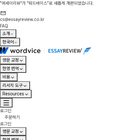
"에세이리뷰"가 "워드바이스"로 새롭게 개편되었습니다.
cs@essayreview.co.kr
FAQ
소개
한국어
영문 교정
한영 번역
비용
리서치 도구
Resources
로그인
주문하기
로그인
영문 교정
한영 번역