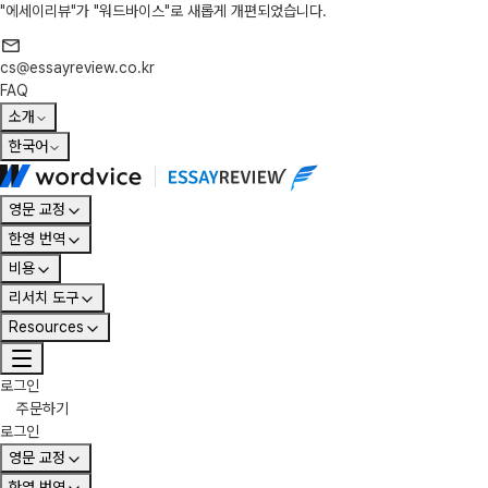
"에세이리뷰"가 "워드바이스"로 새롭게 개편되었습니다.
cs@essayreview.co.kr
FAQ
소개
한국어
영문 교정
한영 번역
비용
리서치 도구
Resources
로그인
주문하기
로그인
영문 교정
한영 번역