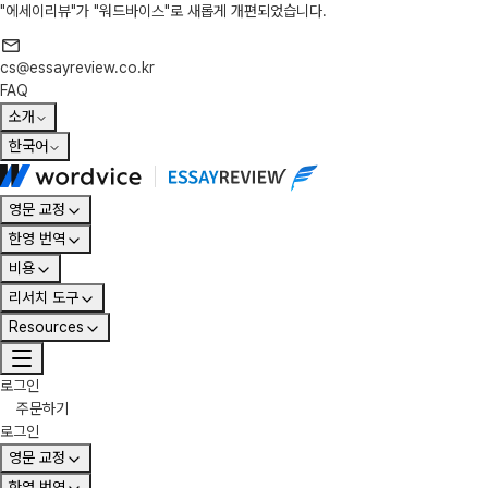
"에세이리뷰"가 "워드바이스"로 새롭게 개편되었습니다.
cs@essayreview.co.kr
FAQ
소개
한국어
영문 교정
한영 번역
비용
리서치 도구
Resources
로그인
주문하기
로그인
영문 교정
한영 번역