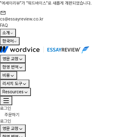
"에세이리뷰"가 "워드바이스"로 새롭게 개편되었습니다.
cs@essayreview.co.kr
FAQ
소개
한국어
영문 교정
한영 번역
비용
리서치 도구
Resources
로그인
주문하기
로그인
영문 교정
한영 번역