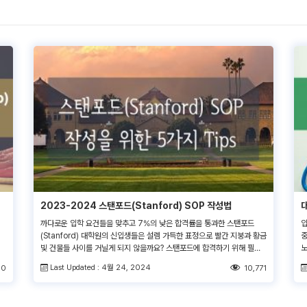
2023-2024 스탠포드(Stanford) SOP 작성법
까다로운 입학 요건들을 맞추고 7%의 낮은 합격률을 통과한 스탠포드
입
(Stanford) 대학원의 신입생들은 설렘 가득한 표정으로 빨간 지붕과 황금
중
빛 건물들 사이를 거닐게 되지 않을까요? 스탠포드에 합격하기 위해 필요
노
한 중요 항목 중 하나가 바로 Statement of Purpose : SOP입니다. 오
주
Last Updated : 4월 24, 2024
00
10,771
늘은 이 스탠포드의 SOP를 작성하기 위한 5가지 Tip을 알려드리도록 하
쓰
겠습니다. Tip 1: 스탠포드 SOP 주제들에 대해 미리 조사합니다. 스탠포
니
드 […]