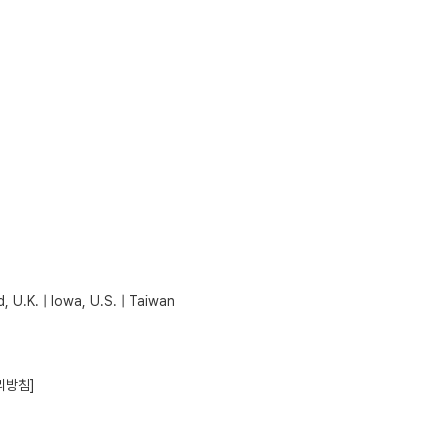
, U.K. | Iowa, U.S. | Taiwan
리방침]