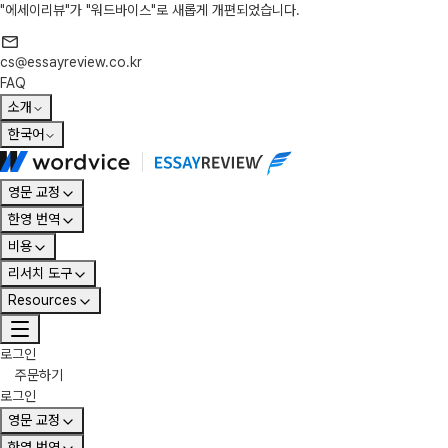
"에세이리뷰"가 "워드바이스"로 새롭게 개편되었습니다.
cs@essayreview.co.kr
FAQ
소개
한국어
영문 교정
한영 번역
비용
리서치 도구
Resources
로그인
주문하기
로그인
영문 교정
한영 번역