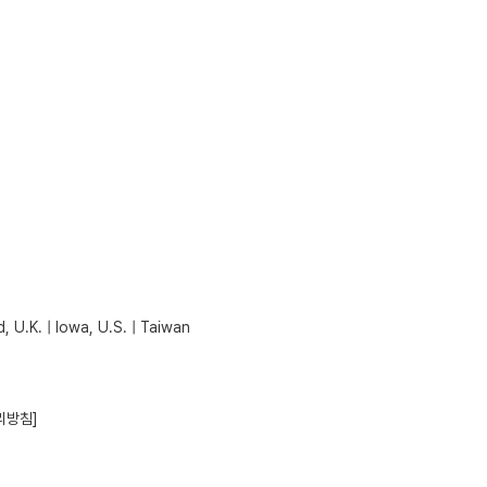
, U.K. | Iowa, U.S. | Taiwan
리방침]