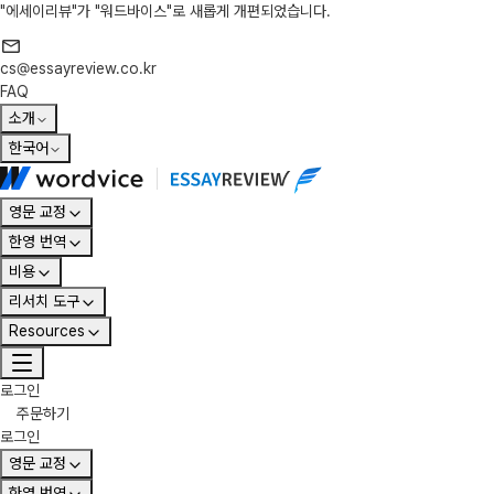
"에세이리뷰"가 "워드바이스"로 새롭게 개편되었습니다.
cs@essayreview.co.kr
FAQ
소개
한국어
영문 교정
한영 번역
비용
리서치 도구
Resources
로그인
주문하기
로그인
영문 교정
한영 번역