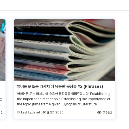
영어논문 또는 리서치 에 유용한 문장들 #2 (Phrases)
영어논문 또는 리서치 에 유용한 문장들을 알려드립니다! Establishing
분
the importance of the topic Establishing the importance of
에
the topic (time frame given) Synopsis of Literature
Highlighting a problem in the field of study Highlighting a
Last Updated : 10월 27, 2023
12
7,963
도
controversy in the field of study Highlighting a knowledge
지
gap in the field of study Highlighting inadequacies of
previous studies […]