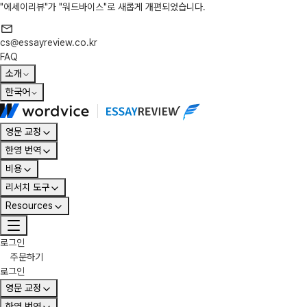
"에세이리뷰"가 "워드바이스"로 새롭게 개편되었습니다.
cs@essayreview.co.kr
FAQ
소개
한국어
영문 교정
한영 번역
비용
리서치 도구
Resources
로그인
주문하기
로그인
영문 교정
한영 번역