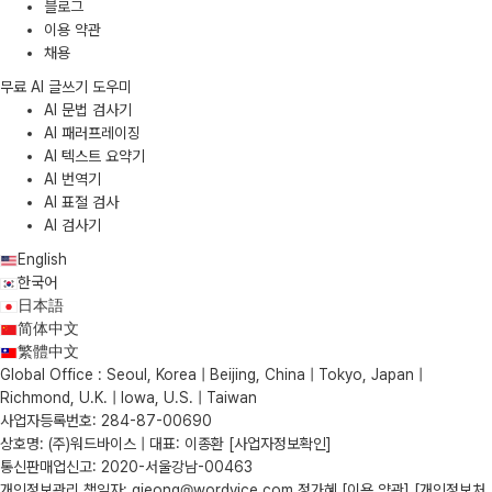
블로그
이용 약관
채용
무료 AI 글쓰기 도우미
AI 문법 검사기
AI 패러프레이징
AI 텍스트 요약기
AI 번역기
AI 표절 검사
AI 검사기
English
한국어
日本語
简体中文
繁體中文
Global Office : Seoul, Korea | Beijing, China | Tokyo, Japan |
Richmond, U.K. | Iowa, U.S. | Taiwan
사업자등록번호: 284-87-00690
상호명: (주)워드바이스 | 대표: 이종환
[사업자정보확인]
통신판매업신고: 2020-서울강남-00463
개인정보관리 책임자: gjeong@wordvice.com 정가혜
[이용 약관]
[개인정보처