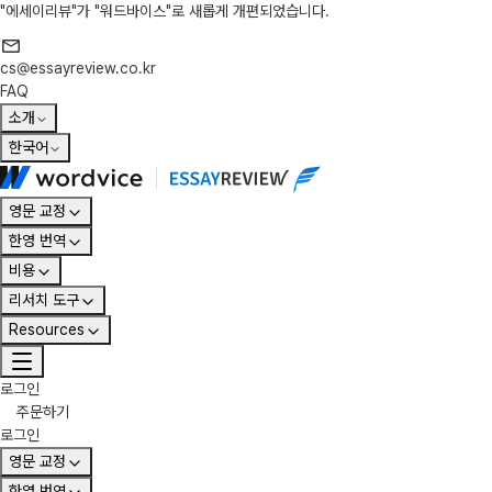
"에세이리뷰"가 "워드바이스"로 새롭게 개편되었습니다.
cs@essayreview.co.kr
FAQ
소개
한국어
영문 교정
한영 번역
비용
리서치 도구
Resources
로그인
주문하기
로그인
영문 교정
한영 번역