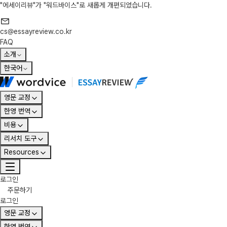
"에세이리뷰"가 "워드바이스"로 새롭게 개편되었습니다.
cs@essayreview.co.kr
FAQ
소개
한국어
영문 교정
한영 번역
비용
리서치 도구
Resources
로그인
주문하기
로그인
영문 교정
한영 번역