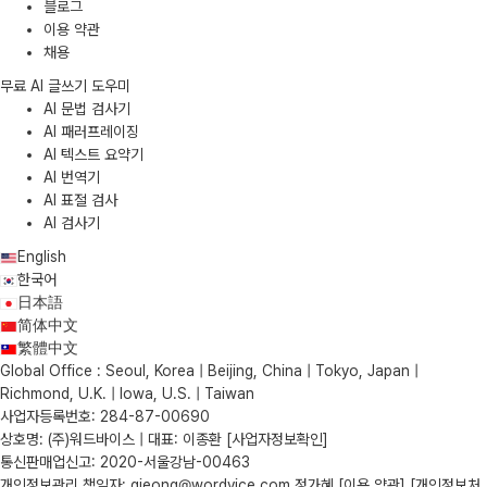
블로그
이용 약관
채용
무료 AI 글쓰기 도우미
AI 문법 검사기
AI 패러프레이징
AI 텍스트 요약기
AI 번역기
AI 표절 검사
AI 검사기
English
한국어
日本語
简体中文
繁體中文
Global Office : Seoul, Korea | Beijing, China | Tokyo, Japan |
Richmond, U.K. | Iowa, U.S. | Taiwan
사업자등록번호: 284-87-00690
상호명: (주)워드바이스 | 대표: 이종환
[사업자정보확인]
통신판매업신고: 2020-서울강남-00463
개인정보관리 책임자: gjeong@wordvice.com 정가혜
[이용 약관]
[개인정보처