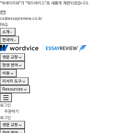
"에세이리뷰"가 "워드바이스"로 새롭게 개편되었습니다.
cs@essayreview.co.kr
FAQ
소개
한국어
영문 교정
한영 번역
비용
리서치 도구
Resources
로그인
주문하기
로그인
영문 교정
한영 번역