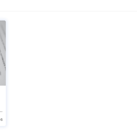
정
36
버