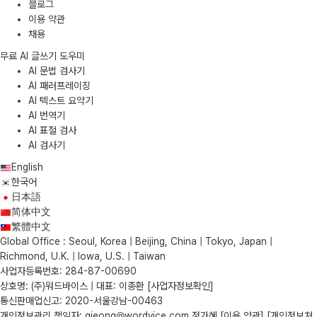
블로그
이용 약관
채용
무료 AI 글쓰기 도우미
AI 문법 검사기
AI 패러프레이징
AI 텍스트 요약기
AI 번역기
AI 표절 검사
AI 검사기
English
한국어
日本語
简体中文
繁體中文
Global Office : Seoul, Korea | Beijing, China | Tokyo, Japan |
Richmond, U.K. | Iowa, U.S. | Taiwan
사업자등록번호: 284-87-00690
상호명: (주)워드바이스 | 대표: 이종환
[사업자정보확인]
통신판매업신고: 2020-서울강남-00463
개인정보관리 책임자: gjeong@wordvice.com 정가혜
[이용 약관]
[개인정보처