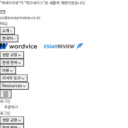
"에세이리뷰"가 "워드바이스"로 새롭게 개편되었습니다.
cs@essayreview.co.kr
FAQ
소개
한국어
영문 교정
한영 번역
비용
리서치 도구
Resources
로그인
주문하기
로그인
영문 교정
한영 번역