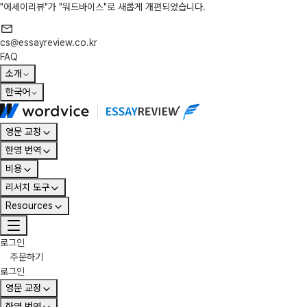
"에세이리뷰"가 "워드바이스"로 새롭게 개편되었습니다.
cs@essayreview.co.kr
FAQ
소개
한국어
영문 교정
한영 번역
비용
리서치 도구
Resources
로그인
주문하기
로그인
영문 교정
한영 번역