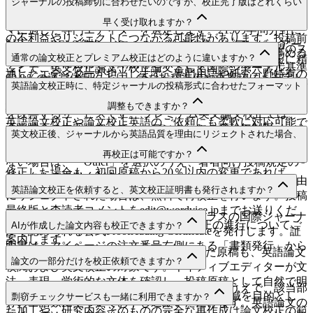
はい。平均10年以上の実務経験を持つ英語圏の修士・博士号
ジャーナルの投稿締切に合わせたいのですが、校正完了版はどれくらい
でなく、英語の正確性、可読性、学術的な文体も重要な評価
取得ネイティブエディター2,000名以上の中から、論文テー
早く受け取れますか？
要素となります。そのため、文法ミスや曖昧な表現は査読時
マに適した専門エディターを選定します。215の学問分野に
の不利益やリジェクトにつながる可能性があります。投稿前
対応し、BELS資格、ジャーナル論文編集、ピアレビュアー
最短9時間の緊急英文論文校正から最長7日まで、ご希望のス
に論文の校正を行い、英語研究論文としての完成度を高める
通常の論文校正とプレミアム校正はどのように違いますか？
経験など、学術論文の論文英文校正および論文英語校正に精
ケジュールに合わせて納期を選択できます。納期遵守率
ことで、英文校正論文・校正論文として国際ジャーナル基準
通したエディターが担当します。専門用語や研究分野特有の
99.8％の運営体制により、急な投稿準備や再投稿にも安定し
にふさわしい品質へ整えます。
通常の英語論文校正は、文法・句読点・文体・表現・読みや
英語論文校正時に、特定ジャーナルの投稿形式に合わせたフォーマット
文体を踏まえた論文ネイティブチェックにより、ネイティブ
て対応します。年中無休・24時間受付に対応しており、進行
すさ・基本的なフォーマット確認を中心に、原稿の言語品質
チェック論文としての完成度を高めます。
調整もできますか？
状況はメール・SMS・LINEで随時ご案内します。短納期の
を改善するサービスです。 プレミアム英文論文校正では、
英語論文校正や論文校正英語のご依頼にも柔軟に対応可能で
通常校正の内容に加えて、エディターとの1対1無制限メッセ
はい。APA・MLA・Harvard・Chicagoなどの主要スタイルは
英文校正後、ジャーナルから英語品質を理由にリジェクトされた場合、
す。
ージと、365日間の無制限無料再校正をご利用いただけま
注文時に選択できます。対象ジャーナルのスタイルが一覧に
再校正は可能ですか？
す。査読者や編集者からのフィードバックを反映して原稿を
ない場合は、「Other」を選択のうえ、著者向け投稿規定の
修正した場合も、初回原稿から20％以内の変更であれば、
リンクをご提出ください。
はい。校正済み原稿でジャーナルに投稿後、英語品質を理由
365日以内に無料で再校正を受けられます。
英語論文校正を依頼すると、英文校正証明書も発行されますか？
にリジェクトされた場合は、無料で再校正を行います。投稿
最終版と査読者コメントをedit@wordvice.jpまでお送りくだ
はい。論文校正完了後、PubMed・SCIクラスの国際ジャーナ
さい。QAチームが内容を確認し、再校正の進行についてご
AIが作成した論文内容も校正できますか？
ルで認められる公式Proofreading Certificateを発行します。証
案内します。
明書は、マイページの注文番号右側にある「書類発行」から
はい。ChatGPTなどのAIで作成・翻訳した原稿も、英語論文
ダウンロードできます。
論文の一部分だけを校正依頼できますか？
校閲および英文校正の対象です。ネイティブエディターが文
法、表現、学術的な文体を確認し、投稿原稿として自然で明
はい。校正をご希望の箇所をハイライトしたうえで、該当部
確な英語に整えます。ただし、AI検出率の低減を目的とし
剽窃チェックサービスも一緒に利用できますか？
分の単語数に基づいてお申し込みいただけます。英語論文の
た加工や、研究内容そのものの完全な再作成は論文校正の範