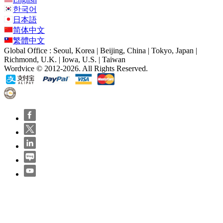
한국어
日本語
简体中文
繁體中文
Global Office : Seoul, Korea | Beijing, China | Tokyo, Japan |
Richmond, U.K. | Iowa, U.S. | Taiwan
Wordvice © 2012-2026. All Rights Reserved.