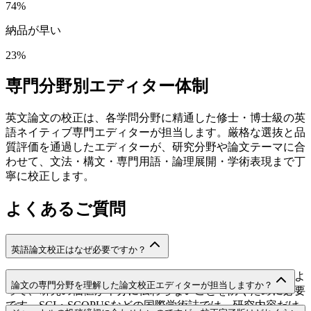
74
%
納品が早い
23
%
専門分野別エディター体制
英文論文の校正は、各学問分野に精通した修士・博士級の英
語ネイティブ専門エディターが担当します。厳格な選抜と品
質評価を通過したエディターが、研究分野や論文テーマに合
わせて、文法・構文・専門用語・論理展開・学術表現まで丁
寧に校正します。
よくあるご質問
英語論文校正はなぜ必要ですか？
英語論文校正は、不正確な英語表現や不自然な文章構成によ
論文の専門分野を理解した論文校正エディターが担当しますか？
って、研究の価値が十分に伝わらないことを防ぐために必要
です。SCI・SCOPUSなどの国際学術誌では、研究内容だけ