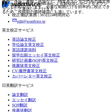
要旨、序論、考察、結論など、特定セクションのみの論文添
はい。ご注文時にiThenticateによる類似度レポートをオプシ
囲に含まれません。
削にも対応しています。必要な範囲だけを効率的に校正でき
ョンとして選択いただけます。
るため、投稿前の最終確認にも適しています。
校正/翻訳業務 | 365日24時間対応
edit@wordvice.jp
英文校正サービス
英語論文校正
学位論文英文校正
英語課題添削
留学出願エッセイ英文校正
研究計画書(SOP)英文校正
推薦状英文校正
CV/履歴書英文校正
カバーレター英文校正
日英翻訳サービス
論文翻訳
エッセイ翻訳
SOP翻訳
推薦状翻訳