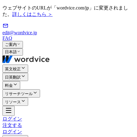
ウェブサイトのURLが「wordvice.com/jp」に変更されまし
た。
詳しくはこちら ＞
edit@wordvice.jp
FAQ
ご案内
日本語
英文校正
日英翻訳
料金
リサーチツール
リソース
ログイン
注文する
ログイン