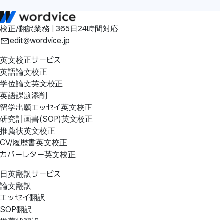
校正/翻訳業務 | 365日24時間対応
edit@wordvice.jp
英文校正サービス
英語論文校正
学位論文英文校正
英語課題添削
留学出願エッセイ英文校正
研究計画書(SOP)英文校正
推薦状英文校正
CV/履歴書英文校正
カバーレター英文校正
日英翻訳サービス
論文翻訳
エッセイ翻訳
SOP翻訳