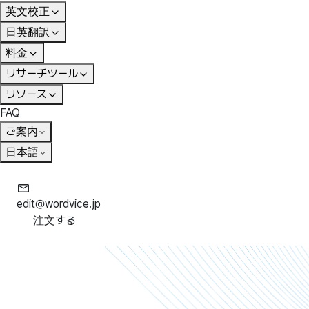
英文校正
日英翻訳
料金
リサーチツール
リソース
FAQ
ご案内
日本語
edit@wordvice.jp
注文する