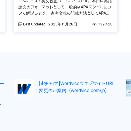
こんにちは！英文校正ワードバイスです。本日は英語
論文のフォーマットとして一般的なAPAスタイルにつ
いて解説します。 参考文献の記載方法としてAPAス
タイルが指定される場合は多いですが、まだちんぷん
3
Last Updated : 2023年11月28日
139,428
かんぷんだという論文初心 […]
ー
【お知らせ】WordviceウェブサイトURL
変更のご案内（wordvice.com/jp）
イ