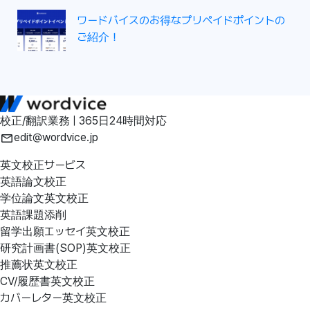
ワードバイスのお得なプリペイドポイントの
ご紹介！
校正/翻訳業務 | 365日24時間対応
edit@wordvice.jp
英文校正サービス
英語論文校正
学位論文英文校正
英語課題添削
留学出願エッセイ英文校正
研究計画書(SOP)英文校正
推薦状英文校正
CV/履歴書英文校正
カバーレター英文校正